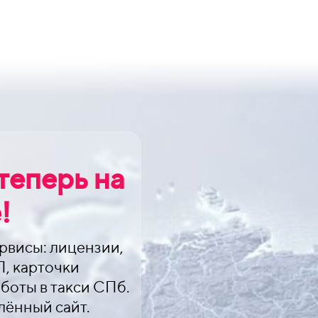
теперь на
!
рвисы: лицензии,
П, карточки
аботы в такси СПб.
лённый сайт.